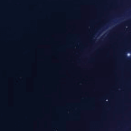
CDD系列乐鱼官网网页版_乐
CB
鱼（中国）官方堆垛车
网页
运车
*配置进口的泵站和驱动轮以及进口
的电控系统，性能卓越 *配置大容量
型号 CB
的牵…
重量 k
查看乐鱼官网网页版_乐鱼（中
查
国）官方
国