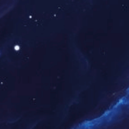
D系列手泵提升乐鱼官网
CBG系列高位拣选车
版_乐鱼（中国）官方搬
高位拣选车采用国外先进成熟
结合国内库房特点开发研制的
房拣…
D-12 CBD-20 CBD-25 额定载
…
查看乐鱼官网网页版_乐鱼
国）官方
看乐鱼官网网页版_乐鱼（中
）官方
我们的实力