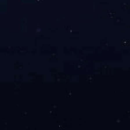
关注我们
山区东港镇
8
9
苏ICP备05006888号-1