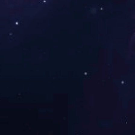
乐鱼官网网页版_乐鱼（中国）官方系全国轻小型搬运车辆协会成
引车等室内轻小