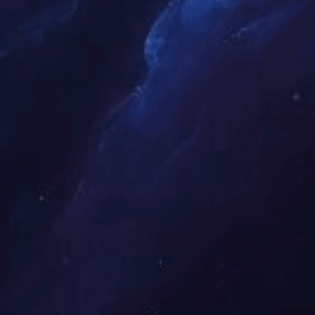
厚，产品质量可靠，服务周到，以客户需求为导向，不断创新，致力于为
先通过了ISO9001-2000质量认证,产品使用由中国人民保险公司(PIC
产品优势
"利洲"牌各类轻小型搬运车，具有
体积小，
自重轻，无污染，无噪音，操作简便，升降平衡，
能满载进入电梯作业等安全可靠的特点。
乐鱼官网网页版_乐鱼
（中国）官方