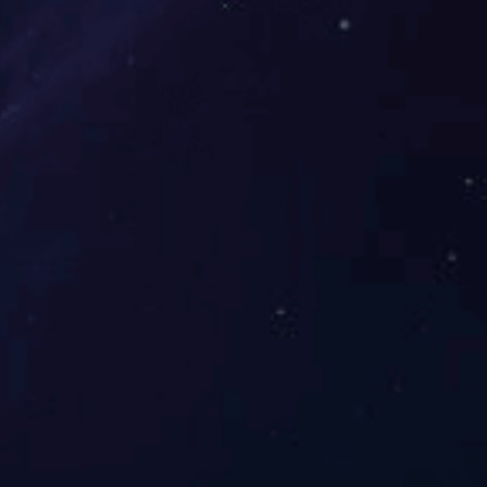
员单位,生产的"利洲"牌手动搬运车,电动乐鱼官网网页版_乐鱼
电动牵
型搬运车辆,引进国外先进技术,集数十年经验设计,选用优质配套件
乐鱼官网网页版_乐鱼（中国）官方
乐鱼官网网页版_乐鱼
（中国）官方