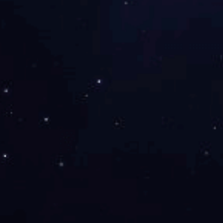
产品展示
迷你型叉车
高位拣选车
电动牵引车
大吨位运输车
CBE系列全电动乐鱼官网网页版_乐鱼（中
国）官方搬运车
CDD系列乐鱼官网网页版_乐鱼（中国）官方
堆垛车
CQD系列电动前移式叉车
Copyright © LI-ZHOU.com In
CBG系列高位拣选车
CPD系列平衡重式叉车