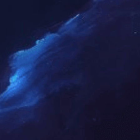
CBG系列高位拣选车
经验，
高位拣选车采用国外先进成熟经验，
新型库
结合国内库房特点开发研制的新型库
房拣…
（中
查看乐鱼官网网页版_乐鱼（中
国）官方