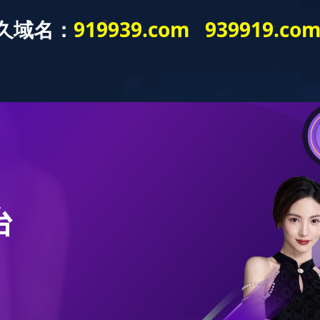
心
产品中心
网上询价