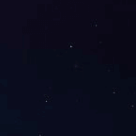
（中国）官方搬运车,电动插腿式推垛车,轻型平衡重式叉车,轻型
精心制造....