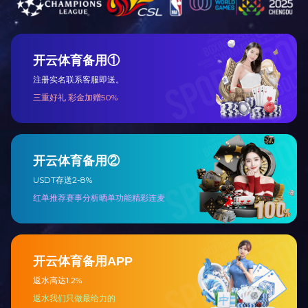
下降速度（空载/
CBS系列手推电升堆高车
驱动轮（PU）
前轮（PU）
特殊车辆
平衡轮（PU）
行走电机
泵站参数
蓄电池
操控形式
调速系统
最小转弯半径
整车尺寸
自重
注：括号内数值
上一页：电动平板
下一页：CBS系列
产品展示
快速