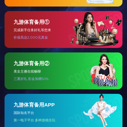
集数十年经验设计，选用合格配套件精心制造，实力雄厚，产品质
企业中同行业中率先通过了IS
科研实力
选用合格配套件精心制造，实力雄厚，
产品质量可靠，服务周到，
自
以客户需求为导向，不断创新。