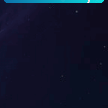
乐鱼官网网页版_乐鱼（中国）官方系全国轻小型搬运车辆协会
成员单位,生产的"利洲"牌手动搬运车,电动乐鱼官网网页版_乐鱼
（中国）官方搬运车,电动插腿式推垛车,轻型平衡重式叉车,轻型
电动牵
引车等室内轻小型搬运车辆,引进国外先进技术,集数十年经验设
计,选用优质配套件精心制造....
乐鱼官网网页版_乐鱼（中国）官方
乐鱼官网网页版_乐鱼
（中国）官方