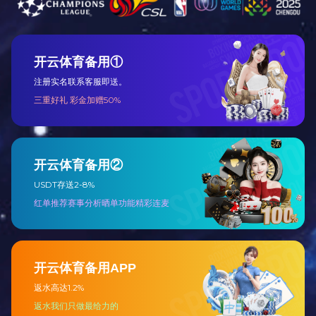
CDD系列乐鱼官网网页版_乐
CBD系列手泵
鱼（中国）官方堆垛车
网页版_乐鱼
运车
*配置进口的泵站和驱动轮以及进口
的电控系统，性能卓越 *配置大容量
型号 CBD-12 CBD
的牵…
重量 k…
查看乐鱼官网网页版_乐鱼（中
查看乐鱼官网网
国）官方
国）官方